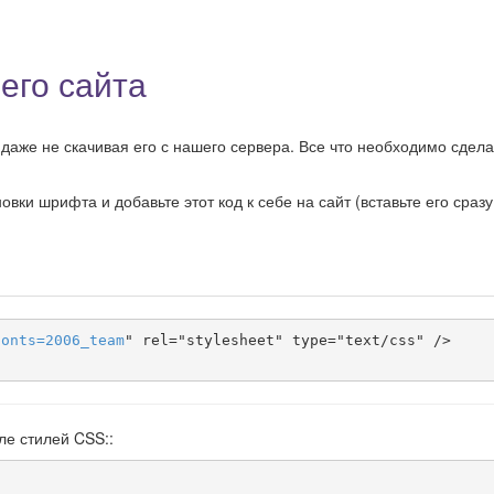
его сайта
аже не скачивая его с нашего сервера. Все что необходимо сделат
ки шрифта и добавьте этот код к себе на сайт (вставьте его сразу
fonts
=
2006_team
" rel="stylesheet" type="text/css" />

ле стилей CSS::