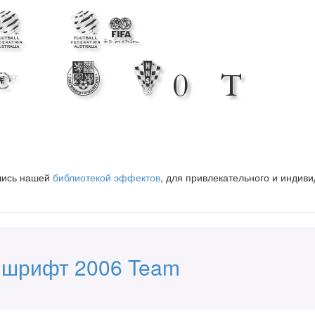
e Web
with 2006
вшись нашей
библиотекой эффектов
, для привлекательного и индив
 шрифт 2006 Team