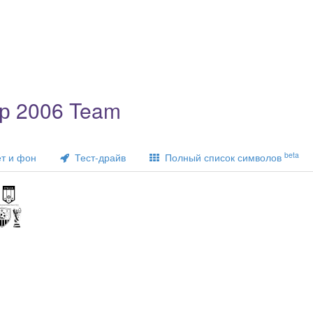
р 2006 Team
beta
т и фон
Тест-драйв
Полный список символов