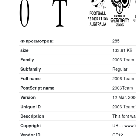
просмотров:
285
size
133.61 KB
Family
2006 Team
Subfamily
Regular
Full name
2006 Team
PostScript name
2006Team
Version
12 Mar. 200
Unique ID
2006 Team:V
Description
This font w
Copyright
URL : www.i
Vendor ID
CF12