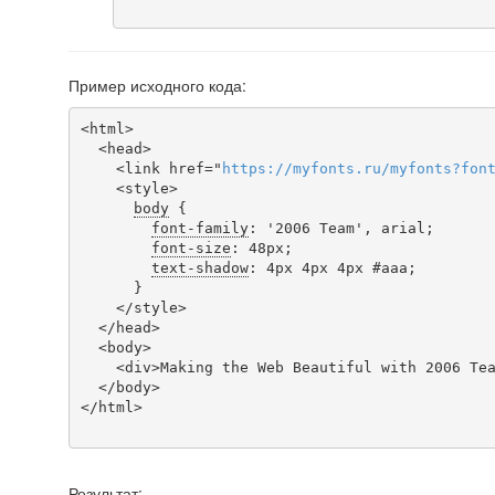
Пример исходного кода:
<html>

  <head>

    <link href="
https
://
myfonts
.
ru
/
myfonts
?
fon
    <style>

body
 {

font-family
: '2006 Team', arial;

font-size
: 48px;

text-shadow
: 4px 4px 4px #aaa;

      }

    </style>

  </head>

  <body>

    <div>Making the Web Beautiful with 2006 Team!</div>

  </body>

</html>

Результат: