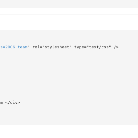
ts
=
2006_team
" rel="stylesheet" type="text/css" />
