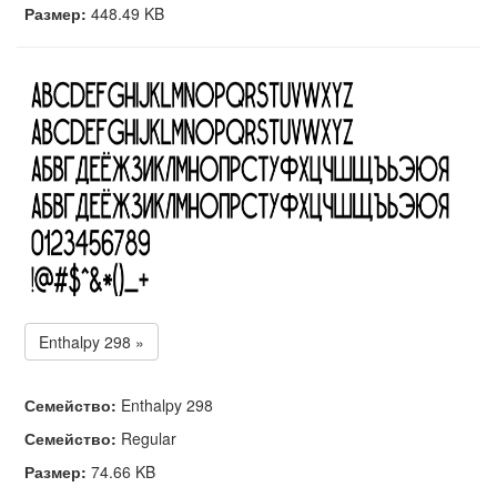
Размер:
448.49 KB
Enthalpy 298 »
Семейство:
Enthalpy 298
Семейство:
Regular
Размер:
74.66 KB