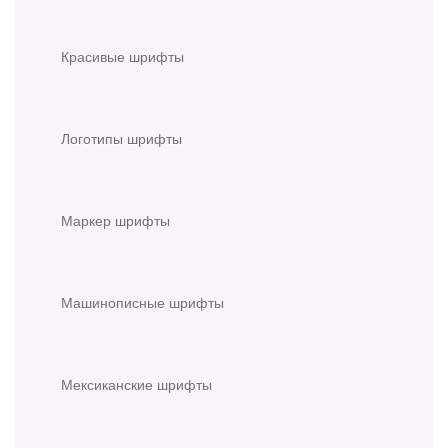
Красивые шрифты
Логотипы шрифты
Маркер шрифты
Машинописные шрифты
Мексиканские шрифты