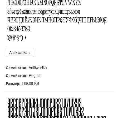
Antikvarika »
Семейство:
Antikvarika
Семейство:
Regular
Размер:
169.09 KB