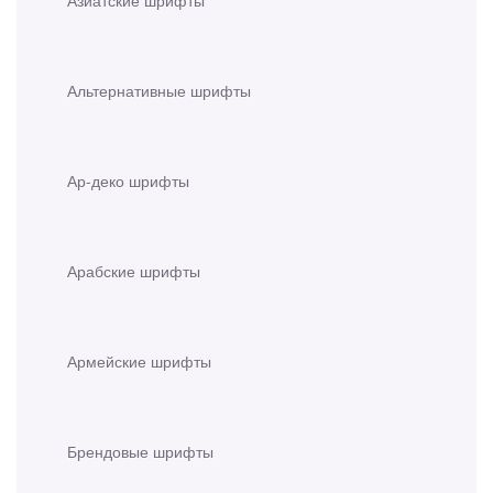
Альтернативные шрифты
Ар-деко шрифты
Арабские шрифты
Армейские шрифты
Брендовые шрифты