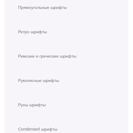
Прямоугольные шрифты
Ретро шрифты
Римские и греческие шрифты
Рукописные шрифты
Руны шрифты
Сondensed шрифты