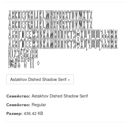
Astakhov Dished Shadow Serif »
Семейство:
Astakhov Dished Shadow Serif
Семейство:
Regular
Размер:
436.42 KB