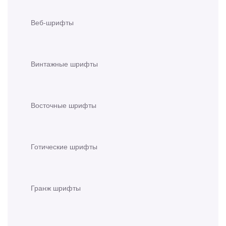
Веб-шрифты
Винтажные шрифты
Восточные шрифты
Готические шрифты
Гранж шрифты