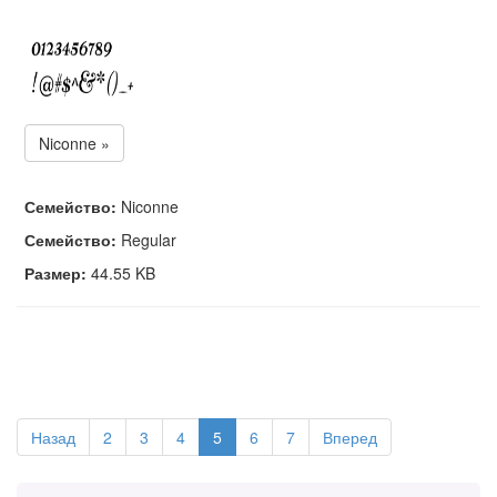
Niconne »
Семейство:
Niconne
Семейство:
Regular
Размер:
44.55 KB
Назад
2
3
4
5
6
7
Вперед